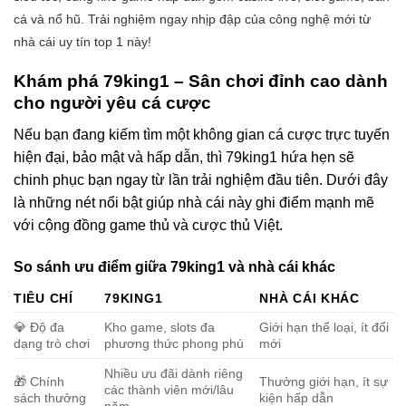
cá và nổ hũ. Trải nghiệm ngay nhịp đập của công nghệ mới từ
nhà cái uy tín top 1 này!
Khám phá
79king1
– Sân chơi đỉnh cao dành
cho người yêu cá cược
Nếu bạn đang kiếm tìm một không gian cá cược trực tuyến
hiện đại, bảo mật và hấp dẫn, thì
79king1
hứa hẹn sẽ
chinh phục bạn ngay từ lần trải nghiệm đầu tiên. Dưới đây
là những nét nổi bật giúp nhà cái này ghi điểm mạnh mẽ
với cộng đồng game thủ và cược thủ Việt.
So sánh ưu điểm giữa
79king1
và nhà cái khác
TIÊU CHÍ
79KING1
NHÀ CÁI KHÁC
💎 Độ đa
Kho game, slots đa
Giới hạn thể loại, ít đổi
dạng trò chơi
phương thức phong phú
mới
Nhiều ưu đãi dành riêng
🎁 Chính
Thưởng giới hạn, ít sự
các thành viên mới/lâu
sách thưởng
kiện hấp dẫn
năm