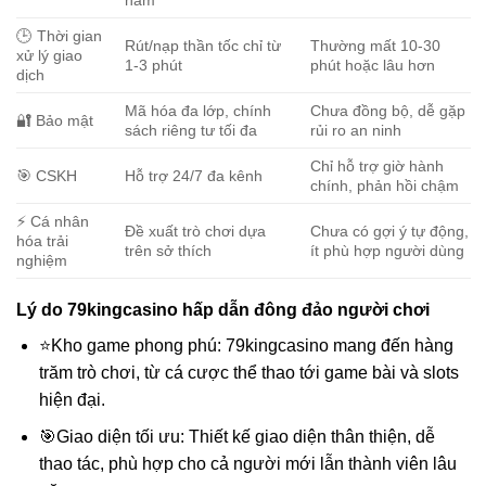
🕒 Thời gian
Rút/nạp thần tốc chỉ từ
Thường mất 10-30
xử lý giao
1-3 phút
phút hoặc lâu hơn
dịch
Mã hóa đa lớp, chính
Chưa đồng bộ, dễ gặp
🔐 Bảo mật
sách riêng tư tối đa
rủi ro an ninh
Chỉ hỗ trợ giờ hành
🎯 CSKH
Hỗ trợ 24/7 đa kênh
chính, phản hồi chậm
⚡ Cá nhân
Đề xuất trò chơi dựa
Chưa có gợi ý tự động,
hóa trải
trên sở thích
ít phù hợp người dùng
nghiệm
Lý do
79kingcasino
hấp dẫn đông đảo người chơi
⭐
Kho game phong phú:
79kingcasino
mang đến hàng
trăm trò chơi, từ cá cược thể thao tới game bài và slots
hiện đại.
🎯
Giao diện tối ưu: Thiết kế giao diện thân thiện, dễ
thao tác, phù hợp cho cả người mới lẫn thành viên lâu