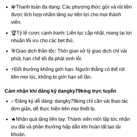
💎
Thanh toán đa dạng: Các phương thức gửi và rút tiền
được tích hợp nhằm tăng sự tiện lợi cho mọi thành
viên.
🏆
Tỷ lệ cược cạnh tranh: Liên tục cập nhật, mang lại lợi
nhuận tối ưu cho các bet thủ.
🎯
Giao dịch thần tốc: Thời gian xử lý giao dịch chỉ vài
phút, hạn chế tối đa phát sinh lỗi.
⚡
Đổi thưởng không giới hạn: Người thắng có thể rút
tiền mọi lúc, không bị giới hạn số lần.
Cảm nhận khi đăng ký
dangky79king
trực tuyến
✅
Đăng ký dễ dàng:
dangky79king
chỉ cần vài thao tác
đơn giản, dễ thực hiện trên mọi thiết bị.
🔥
Nhận quà tặng liền tay: Thành viên mới lập tức nhận
ưu đãi và phần thưởng hấp dẫn khi hoàn tất tạo tài
khoản.