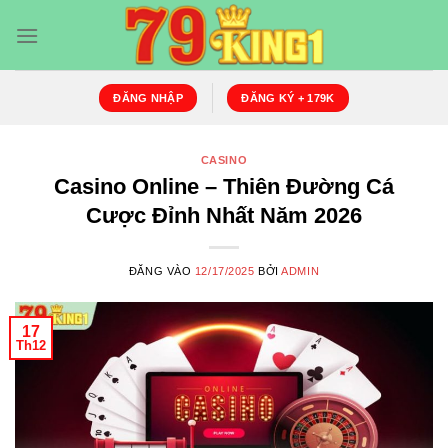
Bỏ
qua
nội
dung
ĐĂNG NHẬP
ĐĂNG KÝ + 179K
CASINO
Casino Online – Thiên Đường Cá
Cược Đỉnh Nhất Năm 2026
ĐĂNG VÀO
12/17/2025
BỞI
ADMIN
17
Th12