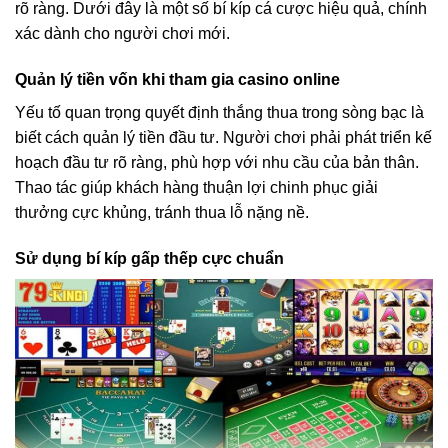
rõ ràng. Dưới đây là một số bí kíp cá cược hiệu quả, chính
xác dành cho người chơi mới.
Quản lý tiền vốn khi tham gia casino online
Yếu tố quan trọng quyết định thắng thua trong sòng bạc là
biết cách quản lý tiền đầu tư. Người chơi phải phát triển kế
hoạch đầu tư rõ ràng, phù hợp với nhu cầu của bản thân.
Thao tác giúp khách hàng thuận lợi chinh phục giải
thưởng cực khủng, tránh thua lỗ nặng nề.
Sử dụng bí kíp gấp thếp cực chuẩn