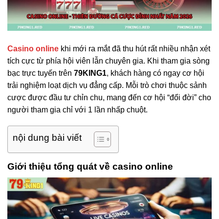
Casino online
khi mới ra mắt đã thu hút rất nhiều nhận xét
tích cực từ phía hội viên lẫn chuyên gia. Khi tham gia sòng
bạc trực tuyến trên
79KING1
, khách hàng có ngay cơ hội
trải nghiệm loạt dịch vụ đẳng cấp. Mỗi trò chơi thuộc sảnh
cược được đầu tư chỉn chu, mang đến cơ hội “đổi đời” cho
người tham gia chỉ với 1 lần nhấp chuột.
nội dung bài viết
Giới thiệu tổng quát về casino online