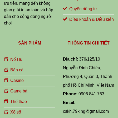
ưu tiên, mang đến không
Quyền riêng tư
gian giải trí an toàn và hấp
dẫn cho cộng đồng người
Điều khoản & Điều kiện
chơi.
SẢN PHẨM
THÔNG TIN CHI TIẾT
Địa chỉ:
376/125/10
Nổ Hũ
Nguyễn Đình Chiểu,
Bắn cá
Phường 4, Quận 3, Thành
Casino
phố Hồ Chí Minh, Việt Nam
Game bài
Phone:
0906 841 763
Thể thao
Email:
cskh.79king@gmail.com
Xổ số