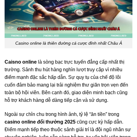
Casino online là thiên đường cá cược đỉnh nhất Châu Á
Caisno online
là sòng bạc trực tuyến đẳng cấp nhất thị
trường. Sảnh thu hút hàng nghìn lượt truy cập vì nhiều
điểm mạnh đặc sắc hấp dẫn. Sự quy tụ của chế độ lôi
cuốn đảm bảo mang lại trải nghiệm thư giãn trọn vẹn đến
toàn bộ hội viên. Bên cạnh đó, giao diện minh bạch cũng
hỗ trợ khách hàng dễ dàng tiếp cận và sử dụng.
Ngoài sự chỉn chu trong hình ảnh, tỷ lệ “ăn tiền” trong
casino online đổi thưởng 2025
cũng cực kỳ hấp dẫn.
Điểm mạnh tiếp theo thuộc sảnh giải trí là đội ngũ nhân sự