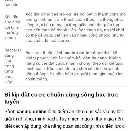
roulette
Xóc đĩa trong
casino online
nổi bật vì thành công mô
Xóc đĩa
phỏng hình ảnh, âm thanh chân thực. Hệ thống phát
cực đỉnh
sóng trực tiếp mang lại từng giây phút thư giãn trọn
với tỷ lệ
vẹn đến toàn bộ thành viên. Bên cạnh đó, người chơi
thưởng
có thể dễ dàng đặt tiền vào nhiều cổng phong phú từ
khủng
cửa chẵn, lẻ hoặc tài xỉu.
Baccarat
Baccarat thuộc sảnh
casino online
được thiết kế
đẳng
nhằm phục vụ nhiều nhóm hội viên đa dạng. Khách
cấp
hàng có thể đặt cược nhanh chóng, theo dõi kết quả
trong
minh bạch. Bên cạnh đó, trò chơi còn tích hợp tính
từng
năng thống kê nhằm hỗ trợ người tham gia thuận lợi
phút
chiến thắng.
giây
Bí kíp đặt cược chuẩn cùng sòng bạc trực
tuyến
Sảnh
casino online
là tụ điểm ăn chơi đặc sắc vì quy tắc
giải trí rõ ràng, minh bạch. Tuy nhiên, người tham gia nên
biết cách áp dụng khả năng quan sát cùng tính chiến lược