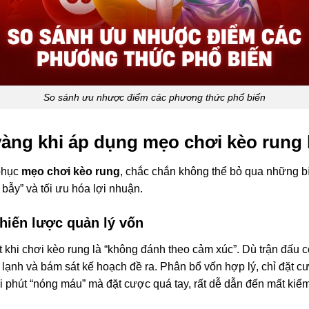
So sánh ưu nhược điểm các phương thức phổ biến
àng khi áp dụng mẹo chơi kèo rung 
phục
mẹo chơi kèo rung
, chắc chắn không thể bỏ qua những bí
bẫy” và tối ưu hóa lợi nhuận.
hiến lược quản lý vốn
t khi chơi kèo rung là “không đánh theo cảm xúc”. Dù trận đấu 
 lạnh và bám sát kế hoạch đề ra. Phân bổ vốn hợp lý, chỉ đặt c
i phút “nóng máu” mà đặt cược quá tay, rất dễ dẫn đến mất kiểm