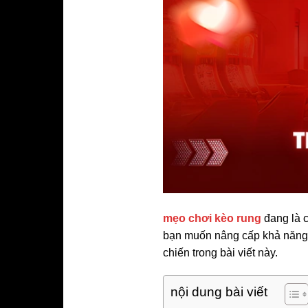
mẹo chơi kèo rung
đang là c
bạn muốn nâng cấp khả năng “
chiến trong bài viết này.
nội dung bài viết