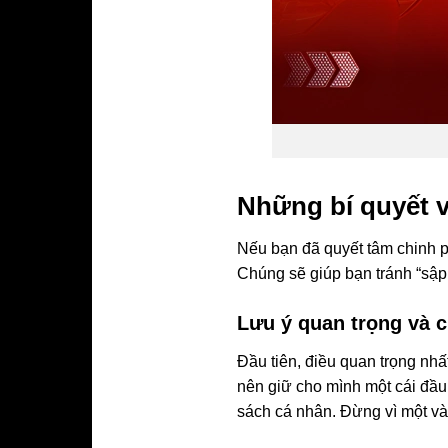
Những bí quyết v
Nếu bạn đã quyết tâm chinh 
Chúng sẽ giúp bạn tránh “sập 
Lưu ý quan trọng và c
Đầu tiên, điều quan trọng nhấ
nên giữ cho mình một cái đầu
sách cá nhân. Đừng vì một và