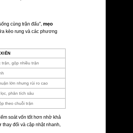
“sống cùng trận đấu”,
mẹo
giữa kèo rung và các phương
 XIÊN
 trận, gộp nhiều trận
nh
huận lớn nhưng rủi ro cao
lọc, phân tích sâu
ộp theo chuỗi trận
iểm soát vốn tốt hơn nhờ khả
ự thay đổi và cập nhật nhanh,