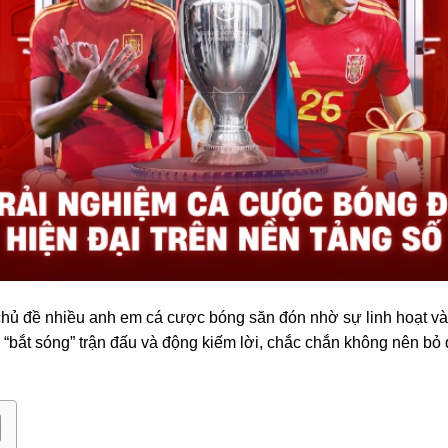
hủ đề nhiều anh em cá cược bóng săn đón nhờ sự linh hoạt và
bắt sóng” trận đấu và động kiếm lời, chắc chắn không nên bỏ 