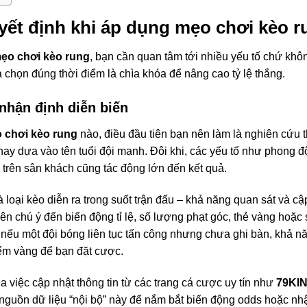
ết định khi áp dụng mẹo chơi kèo r
ẹo chơi kèo rung
, bạn cần quan tâm tới nhiều yếu tố chứ khô
và chọn đúng thời điểm là chìa khóa để nâng cao tỷ lệ thắng.
 nhận định diễn biến
 chơi kèo rung
nào, điều đầu tiên bạn nên làm là nghiên cứu th
ay dựa vào tên tuổi đội mạnh. Đôi khi, các yếu tố như phong độ 
ấu trên sân khách cũng tác động lớn đến kết quả.
à loại kèo diễn ra trong suốt trận đấu – khả năng quan sát và c
ên chú ý đến biến động tỉ lệ, số lượng phạt góc, thẻ vàng hoặc 
, nếu một đội bóng liên tục tấn công nhưng chưa ghi bàn, khả n
điểm vàng để bạn đặt cược.
 việc cập nhật thông tin từ các trang cá cược uy tín như
79KI
 nguồn dữ liệu “nội bộ” này để nắm bắt biến động odds hoặc nhậ