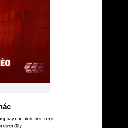
hác
ung
hay các hình thức cược
m dưới đây.