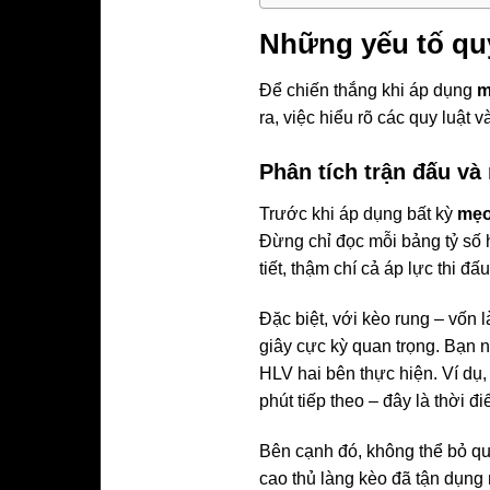
Những yếu tố quy
Để chiến thắng khi áp dụng
m
ra, việc hiểu rõ các quy luật 
Phân tích trận đấu và
Trước khi áp dụng bất kỳ
mẹo
Đừng chỉ đọc mỗi bảng tỷ số h
tiết, thậm chí cả áp lực thi đ
Đặc biệt, với kèo rung – vốn l
giây cực kỳ quan trọng. Bạn n
HLV hai bên thực hiện. Ví dụ
phút tiếp theo – đây là thời 
Bên cạnh đó, không thể bỏ qua
cao thủ làng kèo đã tận dụng