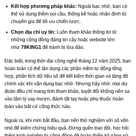
Kết hợp phương pháp khác:
Ngoài bạc nhớ, bạn có
thể sử dụng thêm soi cầu, thống kê hoặc nhận định từ
chuyên gia để tối ưu chiến lược.
Chọn địa chỉ uy tín:
Luôn tham khảo thông tin từ
những cộng đồng đáng tin cậy hoặc website lớn
như
79KING1
để tránh bị lừa đảo.
Đặc biệt, trong thời đại công nghệ tháng 12 năm 2025, bạn
hoàn toàn có thể tận dụng các phần mềm tự động tổng
hợp, phân tích dữ liệu số để tiết kiệm thời gian và tăng độ
chính xác khi vận dụng bạc nhớ. Nhưng hãy nhớ: mọi dự
đoán đều chỉ mang tính tham khảo, tuyệt đối không nên sa
vào tâm lý vay mượn, đánh tất tay hoặc phụ thuộc hoàn
toàn vào bất cứ công thức nào.
Ngoài ra, khi mới bắt đầu, bạn nên thử nghiệm với số vốn
nhỏ để kiểm chứng hiệu quả. Đừng quên trao đổi, học hỏi
thêm kinh nghiệm từ cộng đồng để hoàn thiện kỹ năng sử