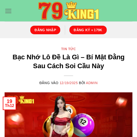
Bỏ
qua
nội
dung
ĐĂNG NHẬP
ĐĂNG KÝ + 179K
TIN TỨC
Bạc Nhớ Lô Đề Là Gì – Bí Mật Đằng
Sau Cách Soi Cầu Này
ĐĂNG VÀO
12/19/2025
BỞI
ADMIN
19
Th12