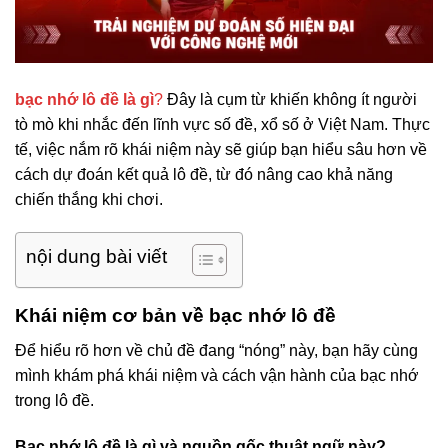
bạc nhớ lô đ
ề
là gì
?
Đây là cụm từ khiến không ít người
tò mò khi nhắc đến lĩnh vực số đề, xổ số ở Việt Nam. Thực
tế, việc nắm rõ khái niệm này sẽ giúp bạn hiểu sâu hơn về
cách dự đoán kết quả lô đề, từ đó nâng cao khả năng
chiến thắng khi chơi.
nội dung bài viết
Khái niệm cơ bản về bạc nhớ lô đề
Để hiểu rõ hơn về chủ đề đang “nóng” này, bạn hãy cùng
mình khám phá khái niệm và cách vận hành của bạc nhớ
trong lô đề.
Bạc nhớ lô đề là gì và nguồn gốc thuật ngữ này?