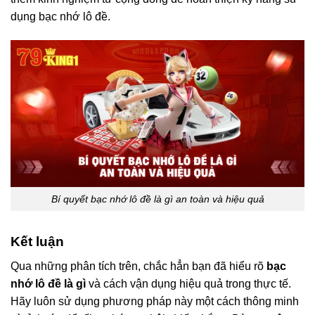
dụng bạc nhớ lô đề.
Bí quyết bạc nhớ lô đề là gì an toàn và hiệu quả
Kết luận
Qua những phân tích trên, chắc hẳn bạn đã hiểu rõ
bạc
nhớ lô đề là gì
và cách vận dụng hiệu quả trong thực tế.
Hãy luôn sử dụng phương pháp này một cách thông minh