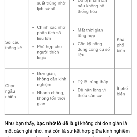
Dễ bị nhầm lẫn
suất trúng nhờ
nếu không hệ
lịch sử số
thống hóa
Chính xác nhờ
Mất thời gian
phân tích số
tổng hợp
liệu lớn
Khá
Soi cầu
Cần kỹ năng
phổ
Phù hợp cho
thống kê
dùng công cụ số
biến
người thích
liệu
logic
Đơn giản,
không cần kinh
Tỷ lệ trúng thấp
nghiệm
Chọn
Ít phổ
Dễ nản lòng vì
ngẫu
Nhanh chóng,
biến
thiếu căn cứ
nhiên
không tốn thời
gian
Như bạn thấy,
bạc nhớ lô đề là gì
không chỉ đơn giản là
một cách ghi nhớ, mà còn là sự kết hợp giữa kinh nghiệm