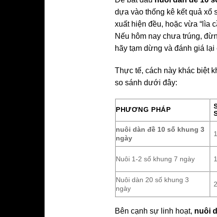
dựa vào thống kê kết quả xổ 
xuất hiện đều, hoặc vừa “lìa 
Nếu hôm nay chưa trúng, đừng
hãy tạm dừng và đánh giá lại 
Thực tế, cách này khác biệt k
so sánh dưới đây:
PHƯƠNG PHÁP
nuôi dàn đề 10 số khung 3
ngày
Nuôi 1-2 số khung 7 ngày
1
Nuôi dàn 20 số khung 3
ngày
Bên cạnh sự linh hoạt,
nuôi 