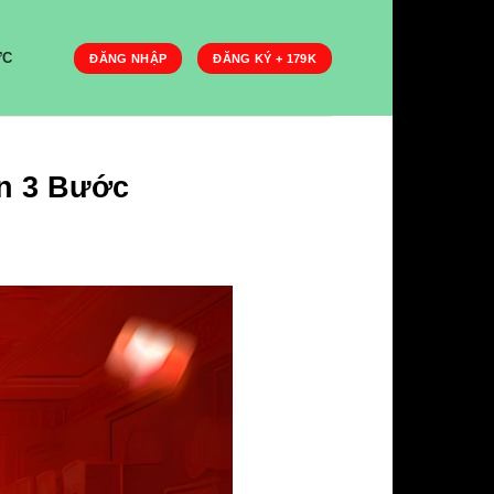
ỨC
ĐĂNG NHẬP
ĐĂNG KÝ + 179K
ần 3 Bước