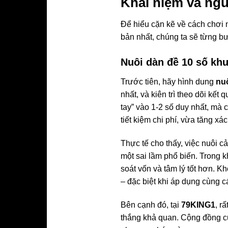
Khái niệm và ngu
Để hiểu cặn kẽ về cách chơi 
bản nhất, chúng ta sẽ từng b
Nuôi dàn đề 10 số kh
Trước tiên, hãy hình dung
nu
nhất, và kiên trì theo dõi kết
tay” vào 1-2 số duy nhất, mà
tiết kiệm chi phí, vừa tăng xác
Thực tế cho thấy, việc nuôi c
một sai lầm phổ biến. Trong k
soát vốn và tâm lý tốt hơn. Kh
– đặc biệt khi áp dụng cùng 
Bên cạnh đó, tại
79KING1
, r
thắng khả quan. Cộng đồng cũ