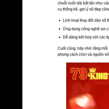
chuỗi nuôi dài bất tận như c
cụ thống kê, gợi ý số đẹp cũn
Linh hoạt thay đổi dàn số 
Ứng dụng công nghệ soi c
Dễ dàng kết hợp với các ti
Cuối cùng, hãy nhớ rằng mỗi
phong cách chơi và nguồn vố