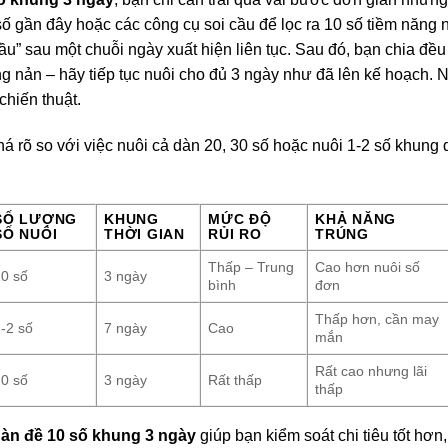
số gần đây hoặc các công cụ soi cầu để lọc ra 10 số tiềm năng 
cầu” sau một chuỗi ngày xuất hiện liên tục. Sau đó, bạn chia đề
 nản – hãy tiếp tục nuôi cho đủ 3 ngày như đã lên kế hoạch. N
chiến thuật.
há rõ so với việc nuôi cả dàn 20, 30 số hoặc nuôi 1-2 số khun
SỐ LƯỢNG
KHUNG
MỨC ĐỘ
KHẢ NĂNG
SỐ NUÔI
THỜI GIAN
RỦI RO
TRÚNG
Thấp – Trung
Cao hơn nuôi số
10 số
3 ngày
bình
đơn
Thấp hơn, cần may
-2 số
7 ngày
Cao
mắn
Rất cao nhưng lãi
20 số
3 ngày
Rất thấp
thấp
dàn đề 10 số khung 3 ngày
giúp bạn kiểm soát chi tiêu tốt hơn