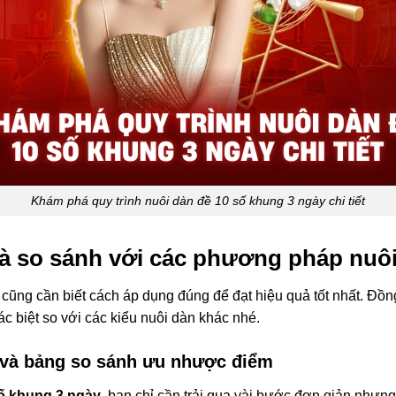
Khám phá quy trình nuôi dàn đề 10 số khung 3 ngày chi tiết
và so sánh với các phương pháp nuô
n cũng cần biết cách áp dụng đúng để đạt hiệu quả tốt nhất. Đồ
ác biệt so với các kiểu nuôi dàn khác nhé.
 và bảng so sánh ưu nhược điểm
số khung 3 ngày
, bạn chỉ cần trải qua vài bước đơn giản nhưng 