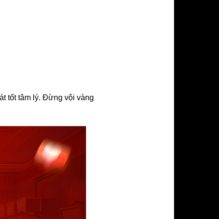
t tốt tâm lý. Đừng vội vàng