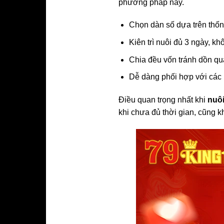
phương pháp này.
Chọn dàn số dựa trên thốn
Kiên trì nuôi đủ 3 ngày, 
Chia đều vốn tránh dồn q
Dễ dàng phối hợp với các
Điều quan trọng nhất khi
nuôi
khi chưa đủ thời gian, cũng k