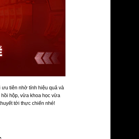
ưu tiên nhờ tính hiệu quả và
c hồi hộp, vừa khoa học vừa
huyết tới thực chiến nhé!