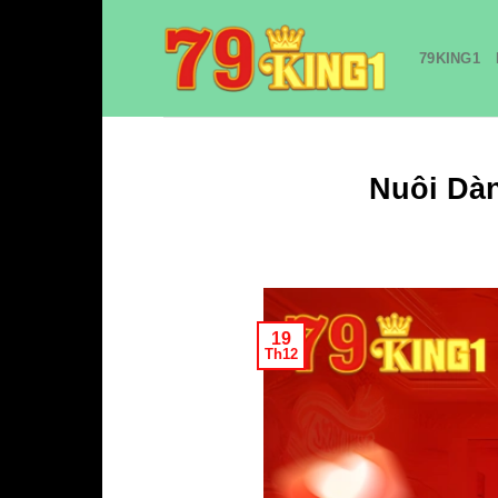
Bỏ
qua
79KING1
nội
dung
Nuôi Dàn
19
Th12